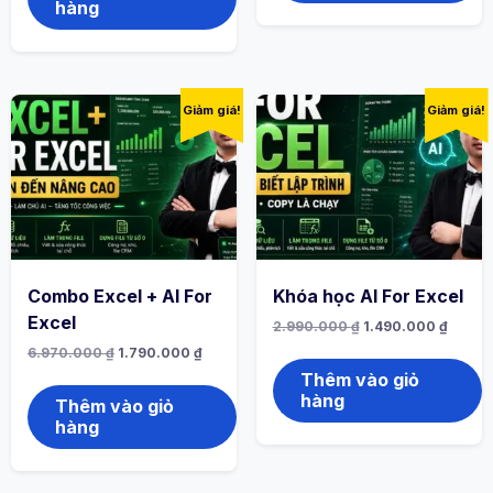
hàng
Giảm giá!
Giảm giá!
Combo Excel + AI For
Khóa học AI For Excel
Excel
2.990.000
₫
1.490.000
₫
6.970.000
₫
1.790.000
₫
Thêm vào giỏ
hàng
Thêm vào giỏ
hàng