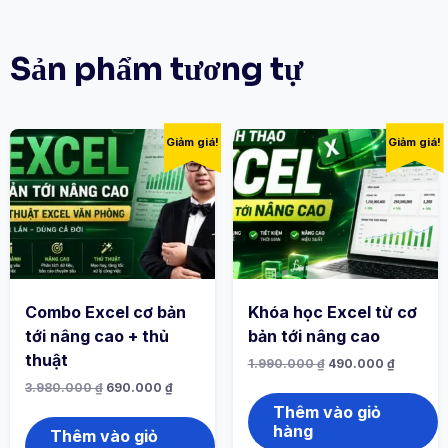
Sản phẩm tương tự
Giảm giá!
Giảm giá!
Combo Excel cơ bản
Khóa học Excel từ cơ
tới nâng cao + thủ
bản tới nâng cao
thuật
1.990.000
₫
490.000
₫
3.980.000
₫
690.000
₫
Thêm vào giỏ
hàng
Thêm vào giỏ