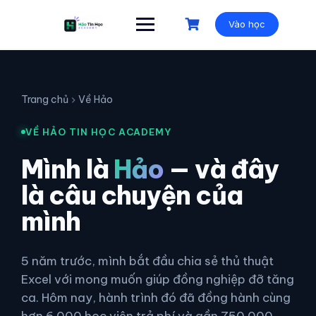
Vào học
Trang chủ
Về Hảo
VỀ HẢO TIN HỌC ACADEMY
Mình là
Hảo
— và đây
là câu chuyện của
mình
5 năm trước, mình bắt đầu chia sẻ thủ thuật
Excel với mong muốn giúp đồng nghiệp đỡ tăng
ca. Hôm nay, hành trình đó đã đồng hành cùng
hơn 6.000 học viên trả phí và gần 750.000