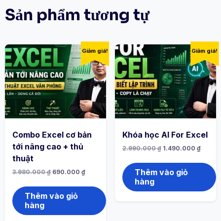
Sản phẩm tương tự
Giảm giá!
Giảm giá!
Combo Excel cơ bản
Khóa học AI For Excel
tới nâng cao + thủ
2.990.000
₫
1.490.000
₫
thuật
Thêm vào giỏ
3.980.000
₫
690.000
₫
hàng
Thêm vào giỏ
hàng