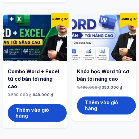
Giảm giá!
Giảm giá!
Combo Word + Excel
Khóa học Word từ cơ
từ cơ bản tới nâng
bản tới nâng cao
cao
1.490.000
₫
390.000
₫
3.580.000
₫
649.000
₫
Thêm vào giỏ
hàng
Thêm vào giỏ
hàng