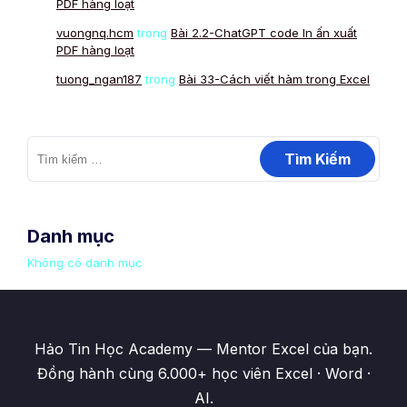
PDF hàng loạt
vuongnq.hcm
trong
Bài 2.2-ChatGPT code In ấn xuất
PDF hàng loạt
tuong_ngan187
trong
Bài 33-Cách viết hàm trong Excel
Danh mục
Không có danh mục
Hảo Tin Học Academy — Mentor Excel của bạn.
Đồng hành cùng 6.000+ học viên Excel · Word ·
AI.