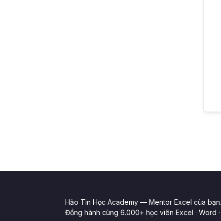
Hảo Tin Học Academy — Mentor Excel của bạn
Đồng hành cùng 6.000+ học viên Excel · Word · 