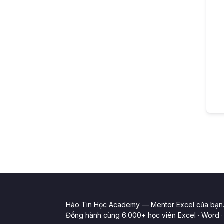
Hảo Tin Học Academy — Mentor Excel của bạn
Đồng hành cùng 6.000+ học viên Excel · Word · 