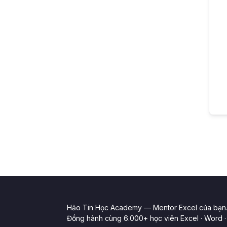
Hảo Tin Học Academy — Mentor Excel của bạn
Đồng hành cùng 6.000+ học viên Excel · Word · 