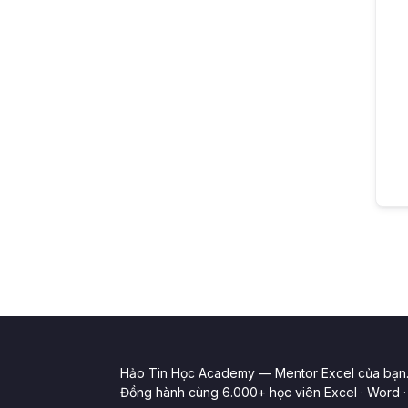
Hảo Tin Học Academy — Mentor Excel của bạn
Đồng hành cùng 6.000+ học viên Excel · Word · 