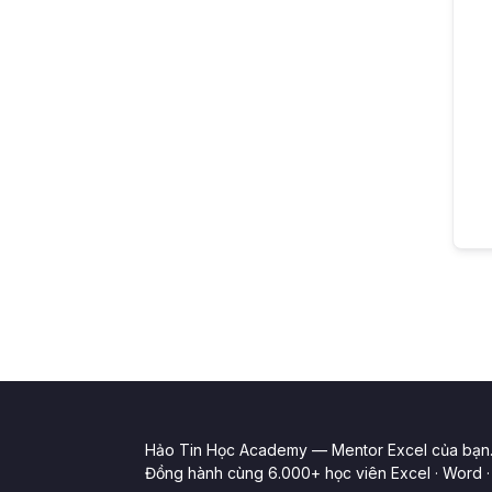
Hảo Tin Học Academy — Mentor Excel của bạn
Đồng hành cùng 6.000+ học viên Excel · Word · 