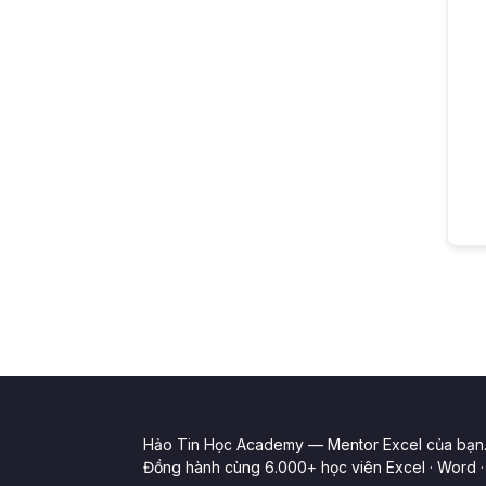
Hảo Tin Học Academy — Mentor Excel của bạn
Đồng hành cùng 6.000+ học viên Excel · Word · 