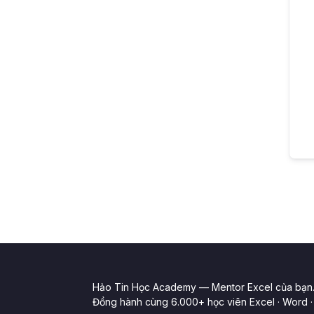
Hảo Tin Học Academy — Mentor Excel của bạn
Đồng hành cùng 6.000+ học viên Excel · Word · 