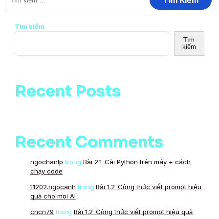
Tìm kiếm
Tìm
kiếm
Recent Posts
Recent Comments
ngochanlp
trong
Bài 2.1-Cài Python trên máy + cách
chạy code
11202.ngocanh
trong
Bài 1.2-Công thức viết prompt hiệu
quả cho mọi AI
cncn79
trong
Bài 1.2-Công thức viết prompt hiệu quả