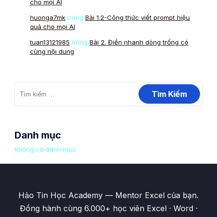
cho mọi AI
huonga7mk
trong
Bài 1.2-Công thức viết prompt hiệu
quả cho mọi AI
tuan13121985
trong
Bài 2. Điền nhanh dòng trống có
cùng nội dung
Danh mục
Không có danh mục
Hảo Tin Học Academy — Mentor Excel của bạn.
Đồng hành cùng 6.000+ học viên Excel · Word ·