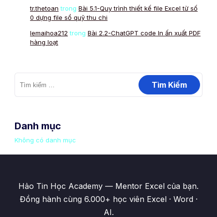
tr.thetoan
trong
Bài 5.1-Quy trình thiết kế file Excel từ số
0 dựng file sổ quỹ thu chi
lemaihoa212
trong
Bài 2.2-ChatGPT code In ấn xuất PDF
hàng loạt
Danh mục
Không có danh mục
Hảo Tin Học Academy — Mentor Excel của bạn.
Đồng hành cùng 6.000+ học viên Excel · Word ·
AI.